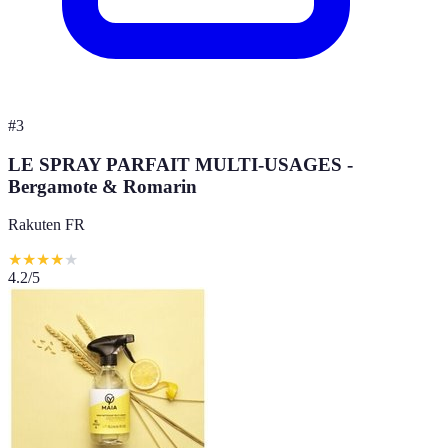
#
3
LE SPRAY PARFAIT MULTI-USAGES -
Bergamote & Romarin
Rakuten FR
★
★
★
★
★
4.2
/5