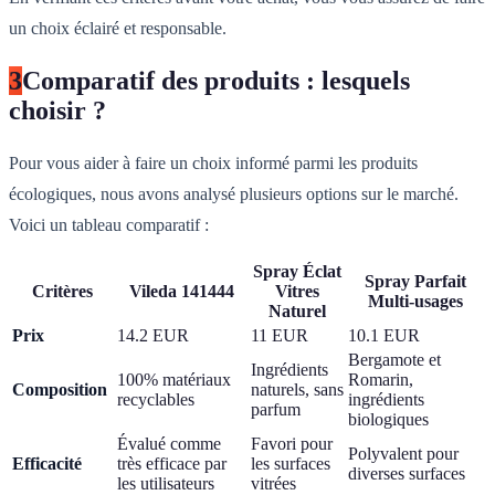
un choix éclairé et responsable.
3
Comparatif des produits : lesquels
choisir ?
Pour vous aider à faire un choix informé parmi les produits
écologiques, nous avons analysé plusieurs options sur le marché.
Voici un tableau comparatif :
Spray Éclat
Spray Parfait
Critères
Vileda 141444
Vitres
Multi-usages
Naturel
Prix
14.2 EUR
11 EUR
10.1 EUR
Bergamote et
Ingrédients
100% matériaux
Romarin,
Composition
naturels, sans
recyclables
ingrédients
parfum
biologiques
Évalué comme
Favori pour
Polyvalent pour
Efficacité
très efficace par
les surfaces
diverses surfaces
les utilisateurs
vitrées