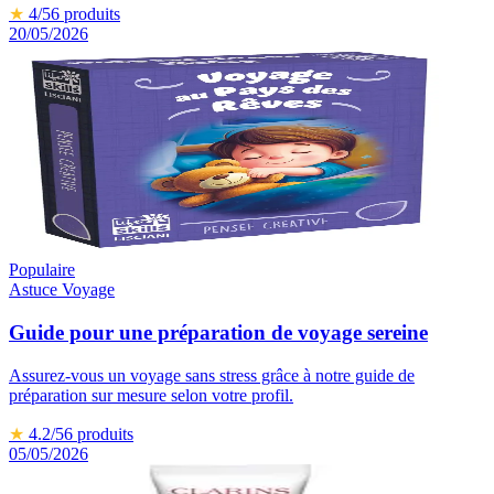
★
4
/5
6
produits
20/05/2026
Populaire
Astuce Voyage
Guide pour une préparation de voyage sereine
Assurez-vous un voyage sans stress grâce à notre guide de
préparation sur mesure selon votre profil.
★
4.2
/5
6
produits
05/05/2026