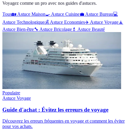
Voyagez comme un pro avec nos guides d'astuces.
Tous
🏡
Astuce Maison
🍳
Astuce Cuisine
💼
Astuce Bureau
💻
Astuce Technologique
💰
Astuce Economies
✈️
Astuce Voyage
🧘
Astuce Bien-être
🔧
Astuce Bricolage
💄
Astuce Beauté
Populaire
Astuce Voyage
Guide d'achat : Évitez les erreurs de voyage
Découvrez les erreurs fréquentes en voyage et comment les éviter
pour vos achats.