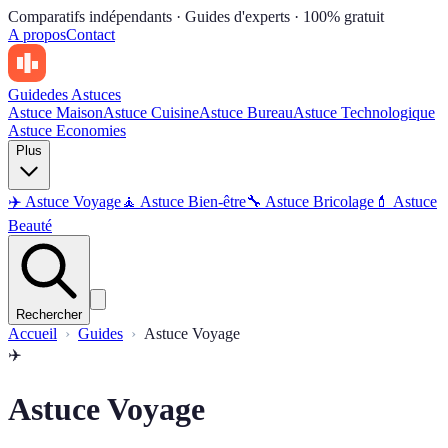
Comparatifs indépendants · Guides d'experts · 100% gratuit
A propos
Contact
Guide
des Astuces
Astuce Maison
Astuce Cuisine
Astuce Bureau
Astuce Technologique
Astuce Economies
Plus
✈️
Astuce Voyage
🧘
Astuce Bien-être
🔧
Astuce Bricolage
💄
Astuce
Beauté
Rechercher
Accueil
Guides
Astuce Voyage
✈️
Astuce Voyage